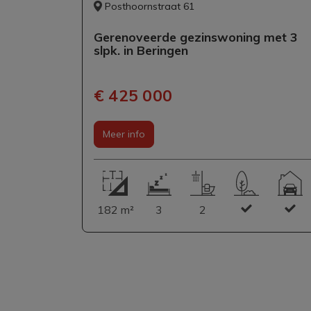
Posthoornstraat 61
Gerenoveerde gezinswoning met 3
slpk. in Beringen
€ 425 000
Meer info
182 m²
3
2