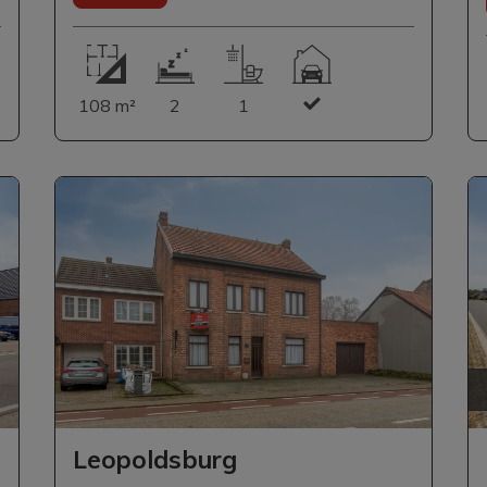
108 m²
2
1
Leopoldsburg