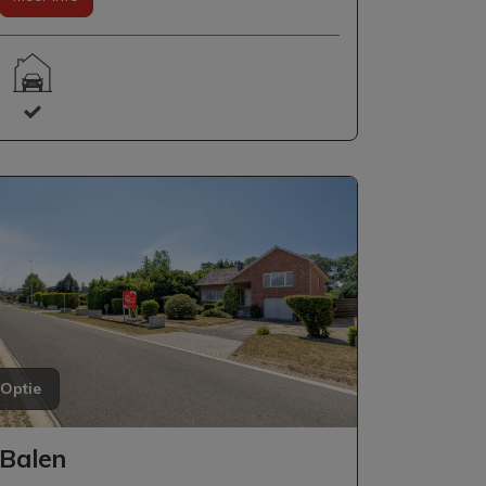
optie
Balen