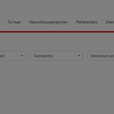
Te huur
Nieuwbouwprojecten
Referenties
Die
Vind hier uw ideale woo
oed
Gemeente
Maximum pri