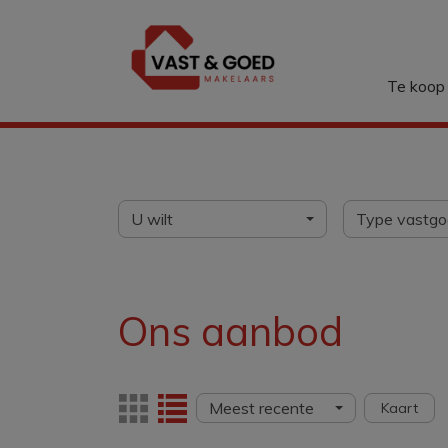
Menu overslaan en naar de inhoud gaan
Te koop
U wilt
Type vastg
Ons aanbod
Meest recente
Kaart