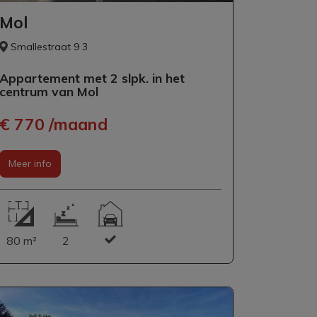
Mol
Smallestraat 9 3
Appartement met 2 slpk. in het
centrum van Mol
€ 770 /maand
Meer info
80 m²
2