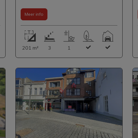
Meer info
201 m²
3
1