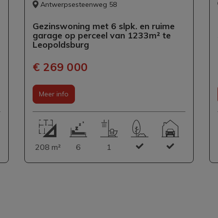
Antwerpsesteenweg 58
Gezinswoning met 6 slpk. en ruime
garage op perceel van 1233m² te
Leopoldsburg
€ 269 000
Meer info
208 m²
6
1