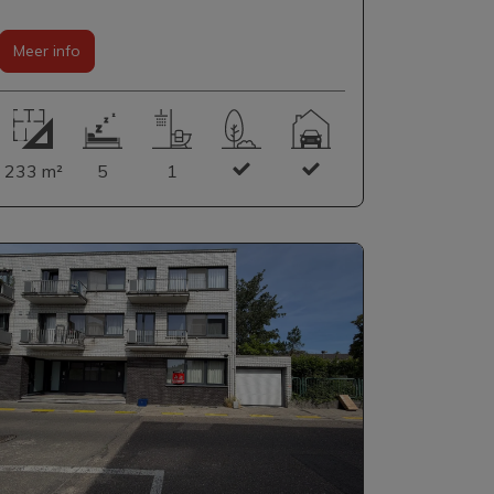
Meer info
233 m²
5
1