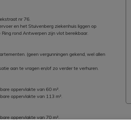
kstraat nr 76.
vervoer en het Stuivenberg ziekenhuis liggen op
 Ring rond Antwerpen zijn vlot bereikbaar.
artementen. (geen vergunningen gekend, wel allen
atie aan te vragen en/of zo verder te verhuren.
are oppervlakte van 60 m².
bare oppervlakte van 113 m².
are oppervlakte van 70 m².