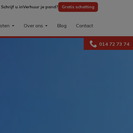
Schrijf u in
Verhuur je pand?
Gratis schatting
nsten
Over ons
Blog
Contact
014 72 73 74