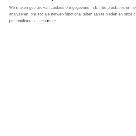
2de verdieping:
- 2 slaapkamer appartement met een bewoonb
We maken gebruik van cookies om gegevens m.b.t. de prestaties en he
analyseren, om sociale netwerkfunctionaliteiten aan te bieden en onze c
personaliseren.
Lees meer
Momenteel is er een totale huuropbrengst va
Renovatieverplichting residentiële gebouwen 
https://energiesparen.be/renovatieverplichting.
Algemeen
Algemeen
Adres: