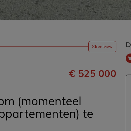
D
Streetview
€ 525 000
om (momenteel
appartementen) te