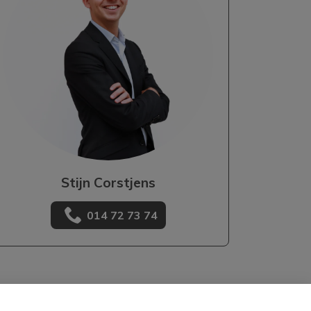
Stijn Corstjens
014 72 73 74