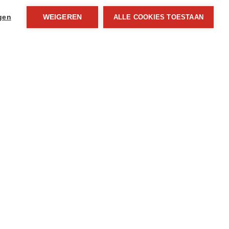
ngen
WEIGEREN
ALLE COOKIES TOESTAAN
Download
In centrum, Stad, Stad centrum