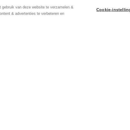
are oppervlakte van 70 m².
t gebruik van deze website te verzamelen &
Cookie-instelli
ontent & advertenties te verbeteren en
n +/- €2.200/maand.
van toepassing. Meer info:
Indeling
Wettelijke gegevens
Pothoekstraat 76
Ligging: