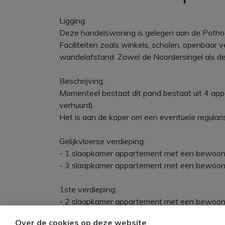
Ligging:
Deze handelswoning is gelegen aan de Pothoe
Faciliteiten zoals winkels, scholen, openbaar 
wandelafstand. Zowel de Noordersingel als de
Beschrijving:
Momenteel bestaat dit pand bestaat uit 4 app
verhuurd)
Het is aan de koper om een eventuele regularis
Gelijkvloerse verdieping:
- 1 slaapkamer appartement met een bewoonb
- 3 slaapkamer appartement met een bewoon
1ste verdieping:
- 2 slaapkamer appartement met een bewoonb
Over de cookies op deze website