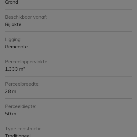
Grond
Beschikbaar vanaf:
Bij akte
Ligging:
Gemeente
Perceeloppervlakte:
1.333 m²
Perceelbreedte:
28 m
Perceeldiepte:
50 m
Type constructie:
Traditioneel