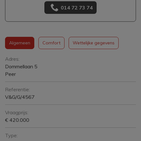
014 72 73 74
Algemeen
Comfort
Wettelijke gegevens
Algemeen
Adres:
Dommellaan 5
Peer
Referentie:
V&G/G/4567
Vraagprijs:
€ 420.000
Type: