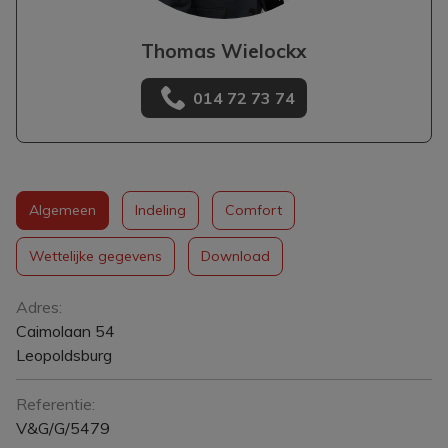
Thomas Wielockx
014 72 73 74
Algemeen
Indeling
Comfort
Wettelijke gegevens
Download
Algemeen
Adres:
Caimolaan 54
Leopoldsburg
Referentie:
V&G/G/5479