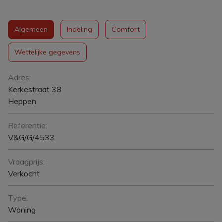
Algemeen
Indeling
Comfort
Wettelijke gegevens
Algemeen
Adres:
Kerkestraat 38
Heppen
Referentie:
V&G/G/4533
Vraagprijs:
Verkocht
Type:
Woning