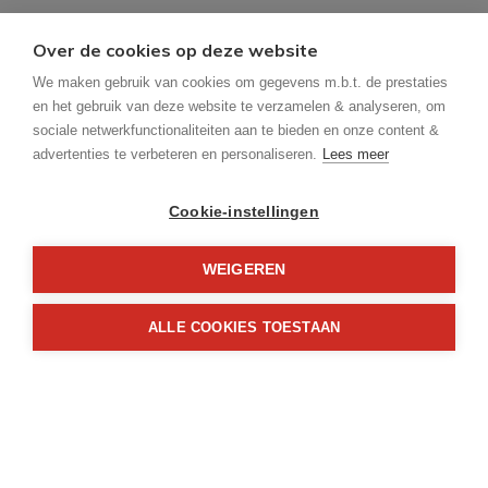
Beschikbaar vanaf:
Over de cookies op deze website
Bij akte
We maken gebruik van cookies om gegevens m.b.t. de prestaties
Ligging:
en het gebruik van deze website te verzamelen & analyseren, om
Aan rustige weg, Gemeente, Bosrijke omgeving
sociale netwerkfunctionaliteiten aan te bieden en onze content &
advertenties te verbeteren en personaliseren.
Lees meer
Perceeloppervlakte:
1.746 m²
Cookie-instellingen
Perceelbreedte:
WEIGEREN
24 m
ALLE COOKIES TOESTAAN
Perceeldiepte:
74 m
Bewoonbare opp.:
243 m²