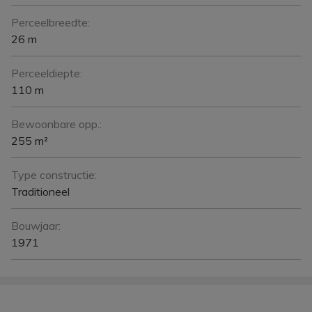
Perceelbreedte:
26 m
Perceeldiepte:
110 m
Bewoonbare opp.:
255 m²
Type constructie:
Traditioneel
Bouwjaar:
1971