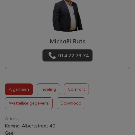
Michaël Ruts
014 72 73 74
Algemeen
Indeling
Comfort
Wettelijke gegevens
Download
Algemeen
Adres:
Koning-Albertstraat 40
Geel