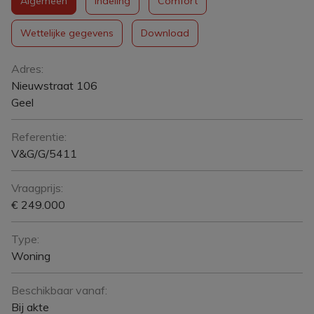
Algemeen
Indeling
Comfort
Wettelijke gegevens
Download
Algemeen
Adres:
Nieuwstraat 106
Geel
Referentie:
V&G/G/5411
Vraagprijs:
€ 249.000
Type:
Woning
Beschikbaar vanaf:
Bij akte