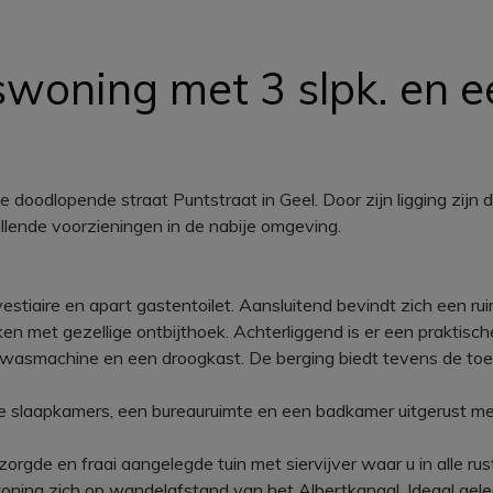
swoning met 3 slpk. en e
e doodlopende straat Puntstraat in Geel. Door zijn ligging zi
llende voorzieningen in de nabije omgeving.
iaire en apart gastentoilet. Aansluitend bevindt zich een ruime
en met gezellige ontbijthoek. Achterliggend is er een praktisc
n wasmachine en een droogkast. De berging biedt tevens de toe
e slaapkamers, een bureauruimte en een badkamer uitgerust me
orgde en fraai aangelegde tuin met siervijver waar u in alle r
woning zich op wandelafstand van het Albertkanaal. Ideaal geleg