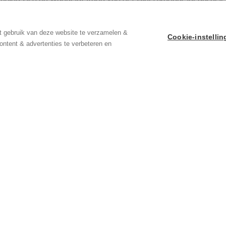
t gebruik van deze website te verzamelen &
Cookie-instelli
ontent & advertenties te verbeteren en
 via info@vastengoed.be of via 014/72 73 74.
m? Contacteer ons via 014/72 73 74.
Indeling
Comfort
Puntstraat 32
Perceelbreedte:
Geel
Perceeldiepte: