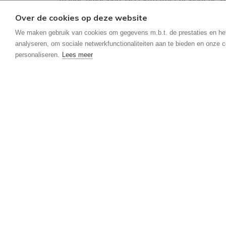
Over de cookies op deze website
Extra:
We maken gebruik van cookies om gegevens m.b.t. de prestaties en he
- Gunstig EPC-label: C
analyseren, om sociale netwerkfunctionaliteiten aan te bieden en onze c
- Ruime carport
personaliseren.
Lees meer
- Rustige omgeving
Voor meer info of een bezoek contacteer ons
Wenst u een gratis schatting van uw eigendo
Algemeen
Algemeen
Adres: