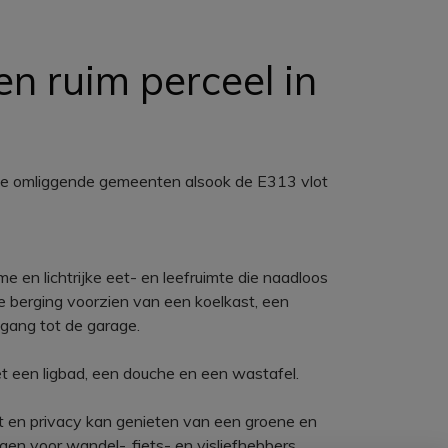
en ruim perceel in
jn de omliggende gemeenten alsook de E313 vlot
 en lichtrijke eet- en leefruimte die naadloos
he berging voorzien van een koelkast, een
gang tot de garage.
t een ligbad, een douche en een wastafel.
ust en privacy kan genieten van een groene en
en voor wandel-, fiets- en visliefhebbers.