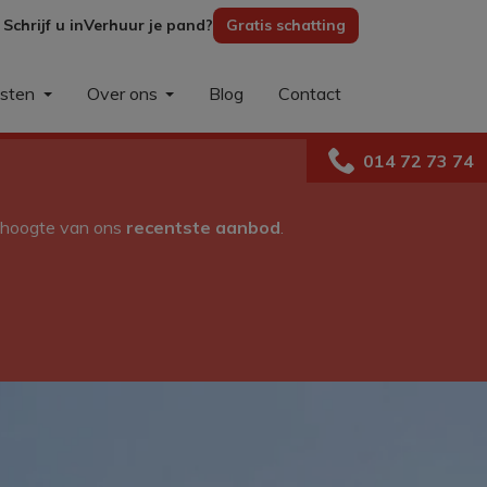
Schrijf u in
Verhuur je pand?
Gratis schatting
nsten
Over ons
Blog
Contact
014 72 73 74
e hoogte van ons
recentste aanbod
.