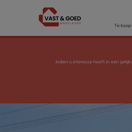
Menu overslaan en naar de inhoud gaan
Te koop
Indien u interesse heeft in een gelij