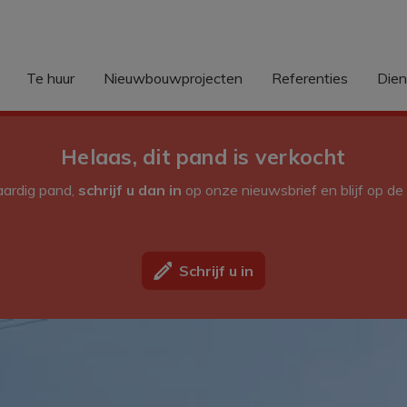
Te huur
Nieuwbouwprojecten
Referenties
Die
Helaas, dit pand is verkocht
kaardig pand,
schrijf u dan in
op onze nieuwsbrief en blijf op d
Schrijf u in