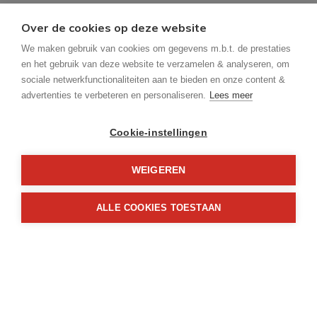
Beschikbaar vanaf:
Bij akte
Over de cookies op deze website
We maken gebruik van cookies om gegevens m.b.t. de prestaties
Ligging:
en het gebruik van deze website te verzamelen & analyseren, om
Stad centrum, Vrij uitzicht
sociale netwerkfunctionaliteiten aan te bieden en onze content &
advertenties te verbeteren en personaliseren.
Lees meer
Perceeloppervlakte:
671 m²
Cookie-instellingen
Perceelbreedte:
WEIGEREN
10 m
ALLE COOKIES TOESTAAN
Perceeldiepte:
69 m
Bewoonbare opp.:
231 m²