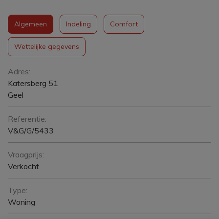
Algemeen
Indeling
Comfort
Wettelijke gegevens
Algemeen
Adres:
Katersberg 51
Geel
Referentie:
V&G/G/5433
Vraagprijs:
Verkocht
Type:
Woning