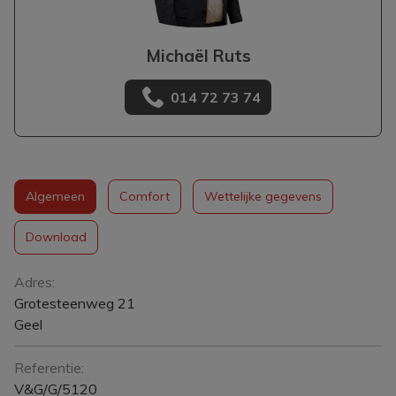
Michaël Ruts
014 72 73 74
Algemeen
Comfort
Wettelijke gegevens
Download
Algemeen
Adres:
Grotesteenweg 21
Geel
Referentie:
V&G/G/5120