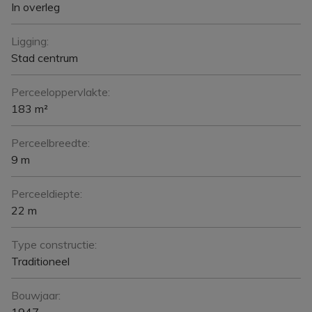
In overleg
Ligging:
Stad centrum
Perceeloppervlakte:
183 m²
Perceelbreedte:
9 m
Perceeldiepte:
22 m
Type constructie:
Traditioneel
Bouwjaar:
1947