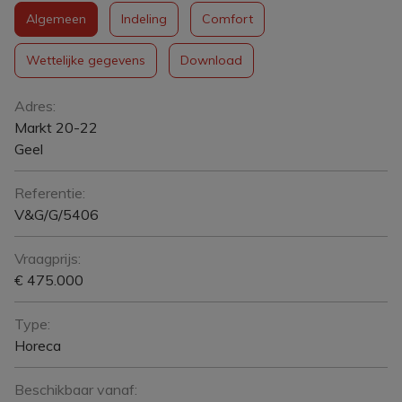
Algemeen
Indeling
Comfort
Wettelijke gegevens
Download
Algemeen
Adres:
Markt 20-22
Geel
Referentie:
V&G/G/5406
Vraagprijs:
€ 475.000
Type:
Horeca
Beschikbaar vanaf: