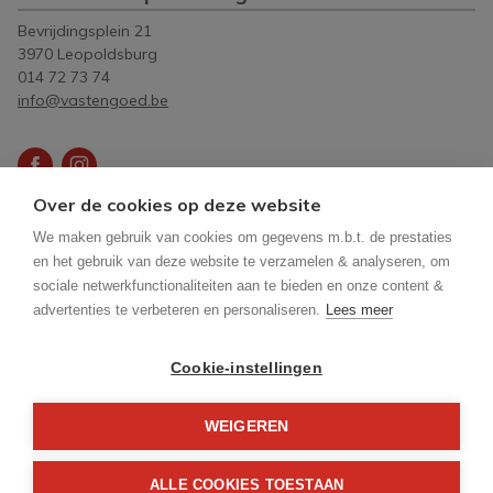
Bevrijdingsplein 21
3970 Leopoldsburg
014 72 73 74
info@vastengoed.be
Over de cookies op deze website
Vastgoedmakelaar-bemiddelaar België BIV
512083
-
We maken gebruik van cookies om gegevens m.b.t. de prestaties
Ondernemingsnummer BTW-BE 0451.610.026
en het gebruik van deze website te verzamelen & analyseren, om
Toezichthoudende autoriteit: Beroepsinstituut van
sociale netwerkfunctionaliteiten aan te bieden en onze content &
Vastgoedmakelaars, Luxemburgstraat 16 B te 1000 Brussel (02 505 38
advertenties te verbeteren en personaliseren.
Lees meer
50 - info@biv.be) - Onderworpen aan de
deontologische code van het
BIV
- Lid BIV
BA en borgstelling via NV AXA Belgium, gevolgd door het
Cookie-instellingen
polisnummer 730.390.160
WEIGEREN
ALLE COOKIES TOESTAAN
© 2026 Vast & Goed Makelaars |
Developed by Zabun
|
Disclaimer
|