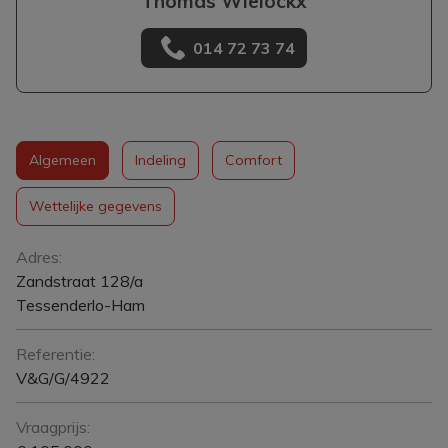
Thomas Wielockx
014 72 73 74
Algemeen
Indeling
Comfort
Wettelijke gegevens
Algemeen
Adres:
Zandstraat 128/a
Tessenderlo-Ham
Referentie:
V&G/G/4922
Vraagprijs: