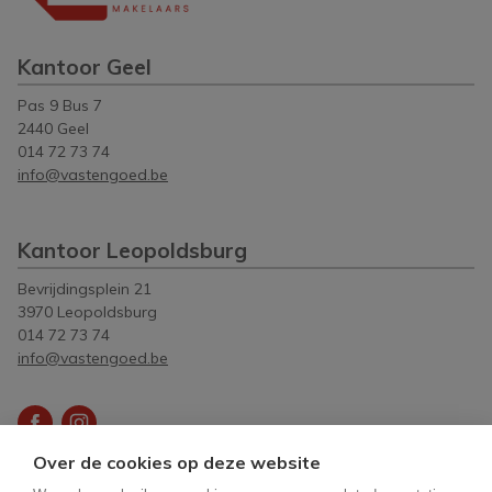
Kantoor Geel
Pas 9 Bus 7
2440 Geel
014 72 73 74
info@vastengoed.be
Kantoor Leopoldsburg
Bevrijdingsplein 21
3970 Leopoldsburg
014 72 73 74
info@vastengoed.be
Over de cookies op deze website