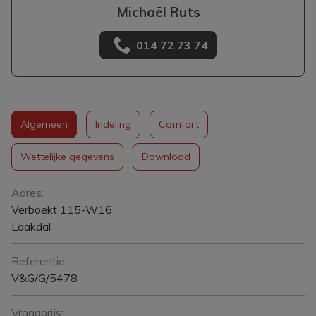
Michaël Ruts
014 72 73 74
Algemeen
Indeling
Comfort
Wettelijke gegevens
Download
Algemeen
Adres:
Verboekt 115-W16
Laakdal
Referentie:
V&G/G/5478
Vraagprijs: