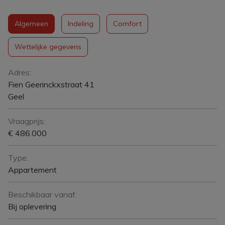
Algemeen
Indeling
Comfort
Wettelijke gegevens
Algemeen
Adres:
Fien Geerinckxstraat 41
Geel
Vraagprijs:
€ 486.000
Type:
Appartement
Beschikbaar vanaf:
Bij oplevering