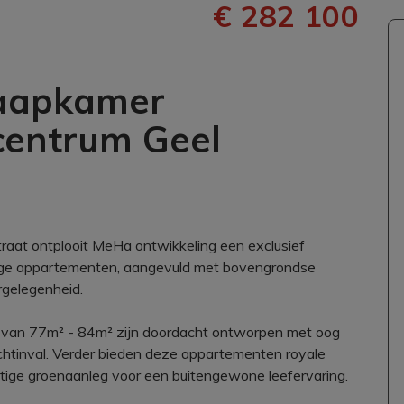
€ 282 100
aapkamer
centrum Geel
straat ontplooit MeHa ontwikkeling een exclusief
tige appartementen, aangevuld met bovengrondse
rgelegenheid.
d van 77m² - 84m² zijn doordacht ontworpen met oog
lichtinval. Verder bieden deze appartementen royale
htige groenaanleg voor een buitengewone leefervaring.