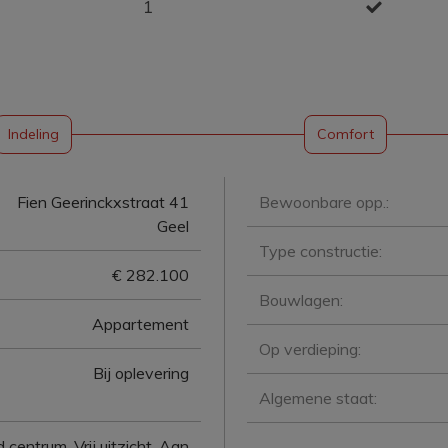
1
Indeling
Comfort
Fien Geerinckxstraat 41
Bewoonbare opp.:
Geel
Type constructie:
€ 282.100
Bouwlagen:
Appartement
Op verdieping:
Bij oplevering
Algemene staat:
 centrum, Vrij uitzicht, Aan