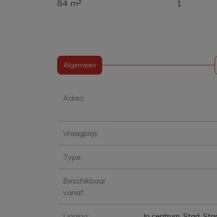
84 m²
1
Algemeen
Algemeen
Adres:
Vraagprijs:
Type:
Beschikbaar
vanaf:
Ligging:
In centrum, Stad, Stad