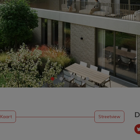
D
Kaart
Streetview