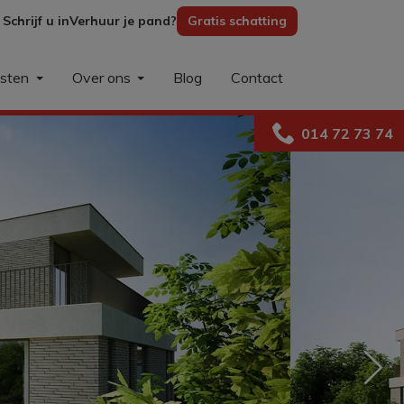
Schrijf u in
Verhuur je pand?
Gratis schatting
nsten
Over ons
Blog
Contact
014 72 73 74
Nex