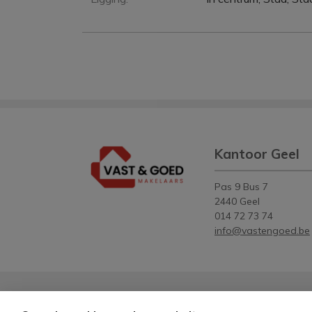
Kantoor Geel
Pas 9 Bus 7
2440 Geel
014 72 73 74
info@vastengoed.be
Vastgoedmakelaar-bemiddelaar België BIV
512083
- O
Toezichthoudende autoriteit: Beroepsinstituut van Vast