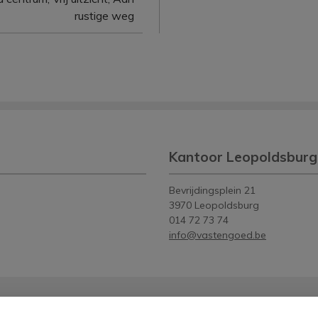
rustige weg
Kantoor Leopoldsburg
Bevrijdingsplein 21
3970 Leopoldsburg
014 72 73 74
info@vastengoed.be
ndernemingsnummer BTW-BE 0451.610.026
goedmakelaars, Luxemburgstraat 16 B te 1000 Brussel (02 505 38 50 - info@