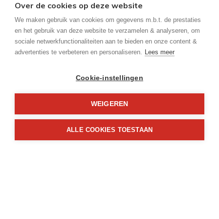
Over de cookies op deze website
Beschikbaar vanaf:
We maken gebruik van cookies om gegevens m.b.t. de prestaties
Bij akte
en het gebruik van deze website te verzamelen & analyseren, om
sociale netwerkfunctionaliteiten aan te bieden en onze content &
Ligging:
advertenties te verbeteren en personaliseren.
Lees meer
Stad centrum
Cookie-instellingen
Bewoonbare opp.:
44 m²
WEIGEREN
Type constructie:
Traditioneel
ALLE COOKIES TOESTAAN
Bouwjaar:
2007
Algemene staat:
Instapklaar