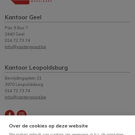
Kantoor Geel
Pas 9 Bus 7
2440 Geel
014 72 73 74
info@vastengoed.be
Kantoor Leopoldsburg
Bevrijdingsplein 21
3970 Leopoldsburg
014 72 73 74
info@vastengoed.be
Over de cookies op deze website
Vastgoedmakelaar-bemiddelaar België BIV
512083
-
We maken gebruik van cookies om gegevens m.b.t. de prestaties