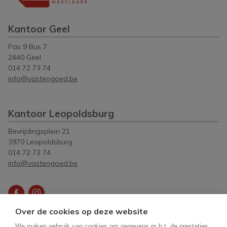
Kantoor Geel
Pas 9 Bus 7
2440 Geel
014 72 73 74
info@vastengoed.be
Kantoor Leopoldsburg
Bevrijdingsplein 21
3970 Leopoldsburg
014 72 73 74
info@vastengoed.be
Over de cookies op deze website
Vastgoedmakelaar-bemiddelaar België BIV
512083
-
We maken gebruik van cookies om gegevens m.b.t. de prestaties