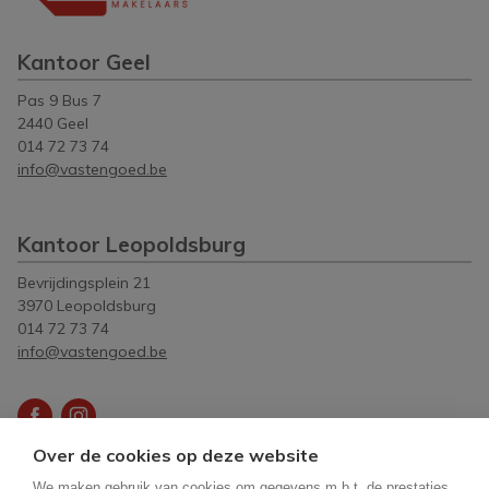
Kantoor Geel
Pas 9 Bus 7
2440 Geel
014 72 73 74
info@vastengoed.be
Kantoor Leopoldsburg
Bevrijdingsplein 21
3970 Leopoldsburg
014 72 73 74
info@vastengoed.be
Over de cookies op deze website
Vastgoedmakelaar-bemiddelaar België BIV
512083
-
We maken gebruik van cookies om gegevens m.b.t. de prestaties