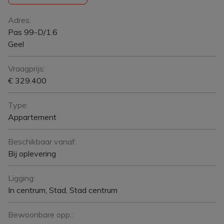
Algemeen
Adres:
Pas 99-D/1.6
Geel
Vraagprijs:
€ 329.400
Type:
Appartement
Beschikbaar vanaf:
Bij oplevering
Ligging:
In centrum, Stad, Stad centrum
Bewoonbare opp.: