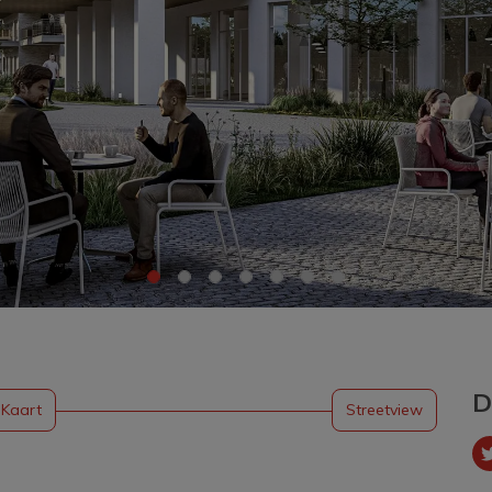
D
Kaart
Streetview