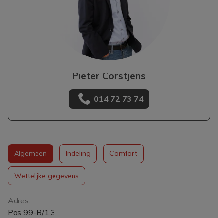
Pieter Corstjens
014 72 73 74
Algemeen
Indeling
Comfort
Wettelijke gegevens
Algemeen
Adres:
Pas 99-B/1.3