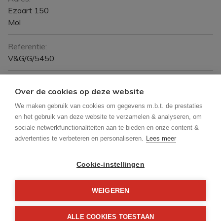
Ezaart 150
Mol
Referentie:
V&G/G/5450
Prijs:
Over de cookies op deze website
Verhuurd
We maken gebruik van cookies om gegevens m.b.t. de prestaties
en het gebruik van deze website te verzamelen & analyseren, om
Type:
sociale netwerkfunctionaliteiten aan te bieden en onze content &
Woning
advertenties te verbeteren en personaliseren.
Lees meer
Beschikbaar vanaf:
Cookie-instellingen
1/09/2026
Bewoonbare opp.:
WEIGEREN
162 m²
ALLE COOKIES TOESTAAN