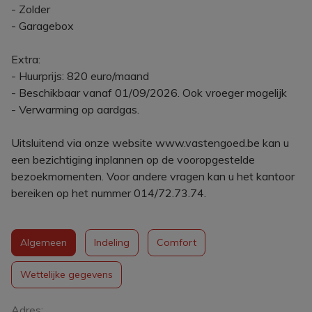
- Zolder
- Garagebox
Extra:
- Huurprijs: 820 euro/maand
- Beschikbaar vanaf 01/09/2026. Ook vroeger mogelijk
- Verwarming op aardgas.
Uitsluitend via onze website www.vastengoed.be kan u
een bezichtiging inplannen op de vooropgestelde
bezoekmomenten. Voor andere vragen kan u het kantoor
bereiken op het nummer 014/72.73.74.
Algemeen
Indeling
Comfort
Wettelijke gegevens
Algemeen
Adres: