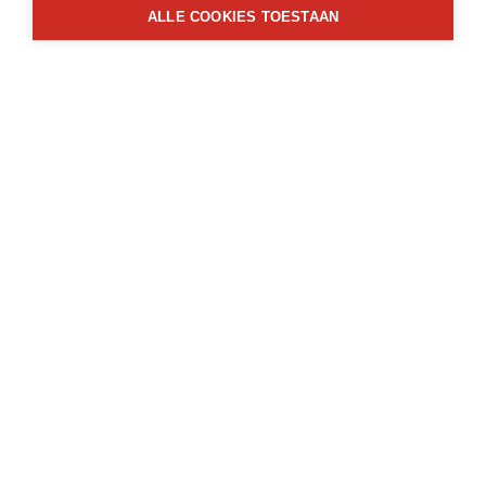
ALLE COOKIES TOESTAAN
Type constructie:
Traditioneel
Kantoor Geel
Pas 9 Bus 7
2440 Geel
014 72 73 74
info@vastengoed.be
Kantoor Leopoldsburg