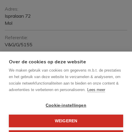
Algemeen
Adres:
Ispralaan 72
Mol
Referentie:
V&G/G/5155
Prijs:
Over de cookies op deze website
Verhuurd
We maken gebruik van cookies om gegevens m.b.t. de prestaties
en het gebruik van deze website te verzamelen & analyseren, om
Type:
sociale netwerkfunctionaliteiten aan te bieden en onze content &
Villa
advertenties te verbeteren en personaliseren.
Lees meer
Beschikbaar vanaf:
Cookie-instellingen
Onmiddellijk
WEIGEREN
Bewoonbare opp.:
300 m²