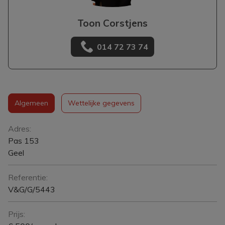
Toon Corstjens
014 72 73 74
Algemeen
Wettelijke gegevens
Algemeen
Adres:
Pas 153
Geel
Referentie:
V&G/G/5443
Prijs: