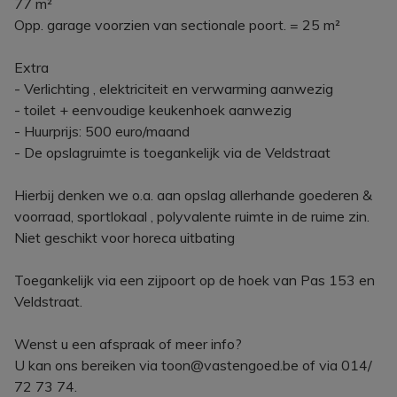
77 m²
Opp. garage voorzien van sectionale poort. = 25 m²
Extra
- Verlichting , elektriciteit en verwarming aanwezig
- toilet + eenvoudige keukenhoek aanwezig
- Huurprijs: 500 euro/maand
- De opslagruimte is toegankelijk via de Veldstraat
Hierbij denken we o.a. aan opslag allerhande goederen &
voorraad, sportlokaal , polyvalente ruimte in de ruime zin.
Niet geschikt voor horeca uitbating
Toegankelijk via een zijpoort op de hoek van Pas 153 en
Veldstraat.
Wenst u een afspraak of meer info?
U kan ons bereiken via toon@vastengoed.be of via 014/
72 73 74.