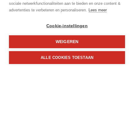
sociale netwerkfunctionaliteiten aan te bieden en onze content &
Onmiddellijk
advertenties te verbeteren en personaliseren.
Lees meer
Bewoonbare opp.:
Cookie-instellingen
91 m²
WEIGEREN
Type constructie:
Traditioneel
ALLE COOKIES TOESTAAN
Op verdieping:
1
Gemeenschappelijke lasten en provisies:
€ 50