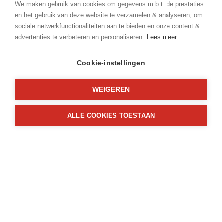
Appartement
We maken gebruik van cookies om gegevens m.b.t. de prestaties
en het gebruik van deze website te verzamelen & analyseren, om
Beschikbaar vanaf:
sociale netwerkfunctionaliteiten aan te bieden en onze content &
Onmiddellijk
advertenties te verbeteren en personaliseren.
Lees meer
Bewoonbare opp.:
Cookie-instellingen
100 m²
WEIGEREN
Type constructie:
Traditioneel
ALLE COOKIES TOESTAAN
Op verdieping:
2
Gemeenschappelijke lasten en provisies:
€ 50