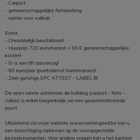
- Carport
- gemeenschappelijke fietsberking.
- ruimte voor vuilbak
Extra:
- Onmiddellijk beschikbaar!
- Huurprijs 720 euro/maand + 50 € gemeenschappelijke
kosten!
- Er is een lift aanwezig!
- 80 euro/jaar (poetsdienst buitenramen)!
- Zeer gunstige EPC ATTEST - LABEL B!
De open ruimte achteraan de building (carport - fiets -
vuilnis) is enkel toegankelijk via een geautomatiseerde
poort.
Uitsluitend via onze website www.vastengoed.be kan u
een bezichtiging inplannen op de vooropgestelde
bezoekmomenten. Voor andere vragen kan u het kantoor