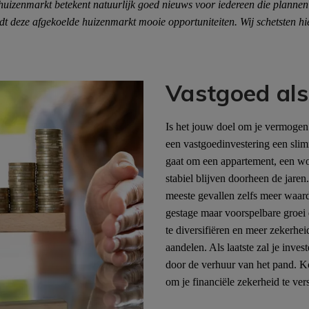
huizenmarkt betekent natuurlijk goed nieuws voor iedereen die planne
edt deze afgekoelde huizenmarkt mooie opportuniteiten. Wij schetsten h
Vastgoed als 
Is het jouw doel om je vermogen 
een vastgoedinvestering een sli
gaat om een appartement, een wo
stabiel blijven doorheen de jaren.
meeste gevallen zelfs meer waard
gestage maar voorspelbare groei 
te diversifiëren en meer zekerhei
aandelen. Als laatste zal je inv
door de verhuur van het pand. Ko
om je financiële zekerheid te ver