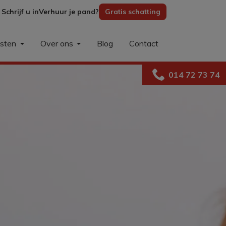
Schrijf u in
Verhuur je pand?
Gratis schatting
nsten
Over ons
Blog
Contact
014 72 73 74