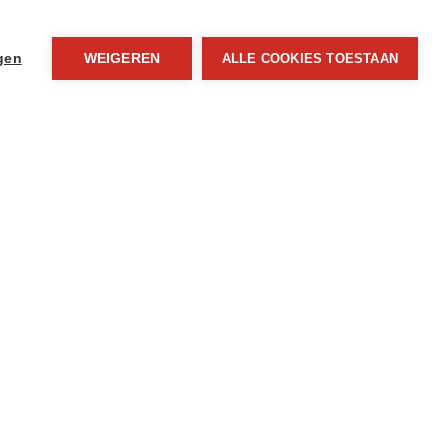
ngen
WEIGEREN
ALLE COOKIES TOESTAAN
n, waardoor begeleiding door een professional
kale makelaar heeft immers heel wat kennis van de
dat er geen enkele kans aan je voorbij zal gaan. Dat
t
nieuwbouwproject “Residentie Moulart”
op een
eale ligging, lage kosten door de BEN-panden en
ouw investeringsstrategie? Onze makelaars
en schatting aan