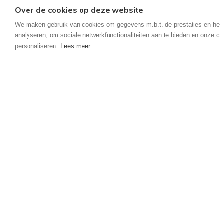
Over de cookies op deze website
Vertrouw op je loka
We maken gebruik van cookies om gegevens m.b.t. de prestaties en he
analyseren, om sociale netwerkfunctionaliteiten aan te bieden en onze c
Ook aan een investeringspand gaat een hele zoektoc
personaliseren.
Lees meer
aangewezen is. Denk daarbij aan een geschikte locat
lokale markt en de opportuniteiten ervan. Door een p
stelt je in staat om snel te beslissen wanneer het n
boogscheut van het centrum van Geel. Deze nieuwbo
een aantrekkelijke prijs.
Meer weten over dit nieuwbouwproject? Of ben je b
begeleiden je graag tijdens dit proces. Contacteer 
Contact opneme