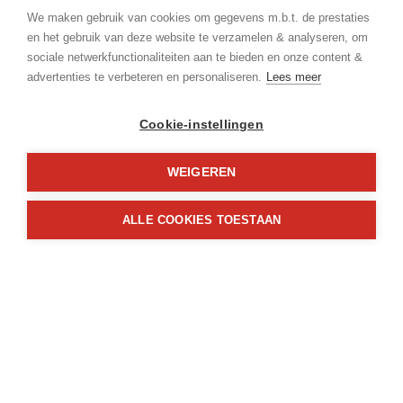
Ligging:
We maken gebruik van cookies om gegevens m.b.t. de prestaties
In centrum, In woonwijk, Gemeente
en het gebruik van deze website te verzamelen & analyseren, om
sociale netwerkfunctionaliteiten aan te bieden en onze content &
advertenties te verbeteren en personaliseren.
Lees meer
Perceeloppervlakte:
802 m²
Cookie-instellingen
Perceelbreedte:
15 m
WEIGEREN
Perceeldiepte:
ALLE COOKIES TOESTAAN
41 m
Bewoonbare opp.:
223 m²
Type constructie:
Traditioneel