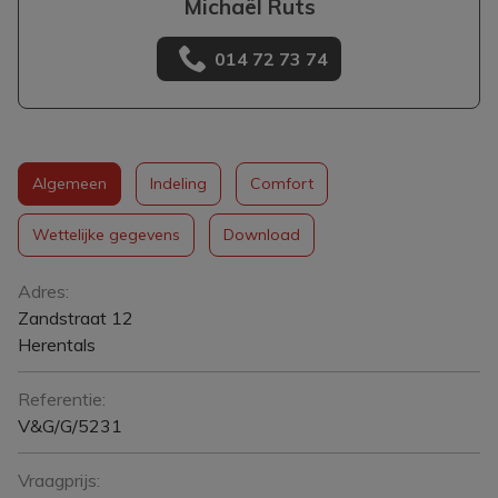
Michaël Ruts
014 72 73 74
Algemeen
Indeling
Comfort
Wettelijke gegevens
Download
Algemeen
Adres:
Zandstraat 12
Herentals
Referentie:
V&G/G/5231
Vraagprijs: