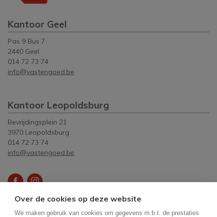
Kantoor Geel
Pas 9 Bus 7
2440 Geel
014 72 73 74
info@vastengoed.be
Kantoor Leopoldsburg
Bevrijdingsplein 21
3970 Leopoldsburg
014 72 73 74
info@vastengoed.be
Over de cookies op deze website
Vastgoedmakelaar-bemiddelaar België BIV
512083
-
We maken gebruik van cookies om gegevens m.b.t. de prestaties