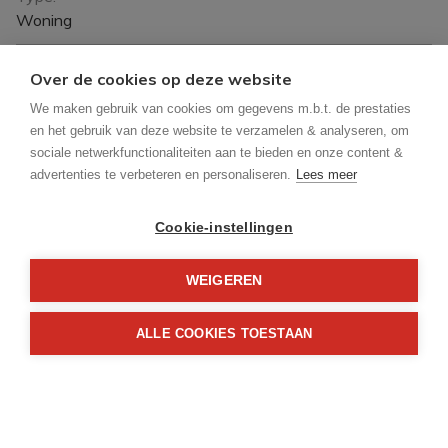
Woning
Beschikbaar vanaf:
Over de cookies op deze website
Bij akte
We maken gebruik van cookies om gegevens m.b.t. de prestaties
en het gebruik van deze website te verzamelen & analyseren, om
Ligging:
sociale netwerkfunctionaliteiten aan te bieden en onze content &
Stad centrum, Vrij uitzicht
advertenties te verbeteren en personaliseren.
Lees meer
Perceeloppervlakte:
Cookie-instellingen
671 m²
WEIGEREN
Perceelbreedte:
10 m
ALLE COOKIES TOESTAAN
Perceeldiepte:
69 m
Bewoonbare opp.: