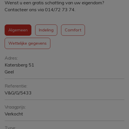
Wenst u een gratis schatting van uw eigendom?
Contacteer ons via 014/72 73 74.
Algemeen
Indeling
Comfort
Wettelijke gegevens
Algemeen
Adres:
Katersberg 51
Geel
Referentie:
V&G/G/5433
Vraagprijs:
Verkocht
Type: