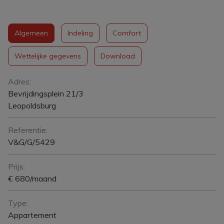
Algemeen
Indeling
Comfort
Wettelijke gegevens
Download
Algemeen
Adres:
Bevrijdingsplein 21/3
Leopoldsburg
Referentie:
V&G/G/5429
Prijs:
€ 680/maand
Type:
Appartement