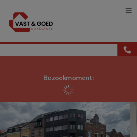
Menu overslaan en naar de inhoud gaan
Bezoekmoment: